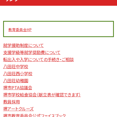
教育委員会
HP
就学援助制度について
支援学級等就学奨励費について
転出入や入学についての手続き・ご相談
八田荘中学校
八田荘西小学校
八田荘幼稚園
堺市PTA協議会
堺市学校給食協会（献立表が確認できます）
教員採用
堺アートクルーズ
堺市教育委員会公式フェイスブック