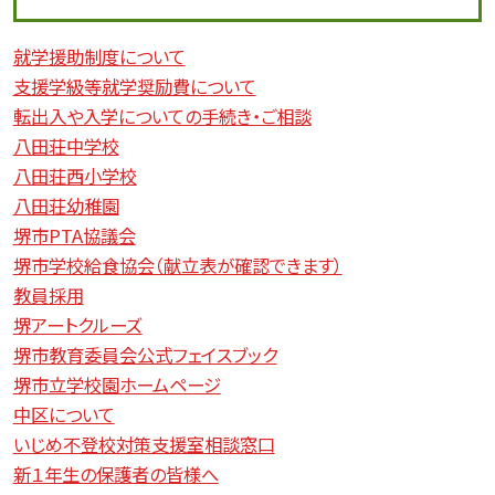
就学援助制度について
支援学級等就学奨励費について
転出入や入学についての手続き・ご相談
八田荘中学校
八田荘西小学校
八田荘幼稚園
堺市PTA協議会
堺市学校給食協会（献立表が確認できます）
教員採用
堺アートクルーズ
堺市教育委員会公式フェイスブック
堺市立学校園ホームページ
中区について
いじめ不登校対策支援室相談窓口
新１年生の保護者の皆様へ