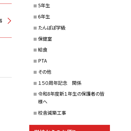
5年生
6年生
事
たんぽぽ学級
保健室
給食
PTA
その他
１５０周年記念 関係
～
令和8年度新１年生の保護者の皆
様へ
校舎減築工事
～