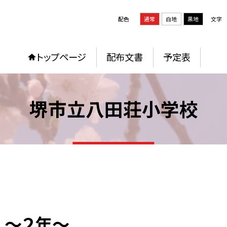
配色
通常
白地
黒地
文字
トップページ
配布文書
予定表
堺市立八田荘小学校
 ～２年～