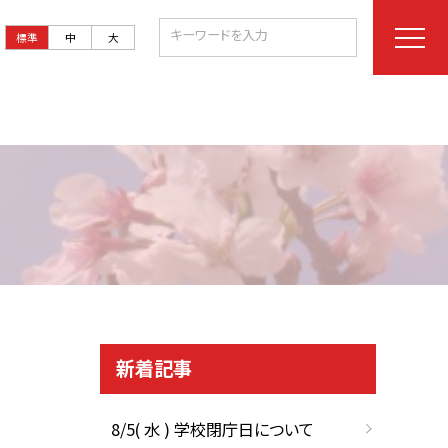
標準
中
大
新着記事
8/5( 水 ) 学校閉庁日について