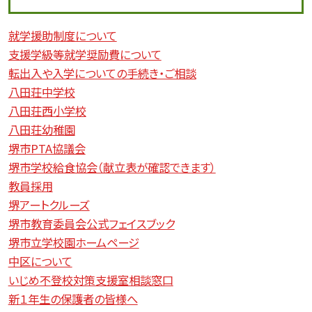
就学援助制度について
支援学級等就学奨励費について
転出入や入学についての手続き・ご相談
八田荘中学校
八田荘西小学校
八田荘幼稚園
堺市PTA協議会
堺市学校給食協会（献立表が確認できます）
教員採用
堺アートクルーズ
堺市教育委員会公式フェイスブック
堺市立学校園ホームページ
中区について
いじめ不登校対策支援室相談窓口
新１年生の保護者の皆様へ