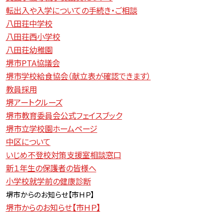
転出入や入学についての手続き・ご相談
八田荘中学校
八田荘西小学校
八田荘幼稚園
堺市PTA協議会
堺市学校給食協会（献立表が確認できます）
教員採用
堺アートクルーズ
堺市教育委員会公式フェイスブック
堺市立学校園ホームページ
中区について
いじめ不登校対策支援室相談窓口
新１年生の保護者の皆様へ
小学校就学前の健康診断
堺市からのお知らせ【
市ＨＰ】
堺市からのお知らせ【市ＨＰ】