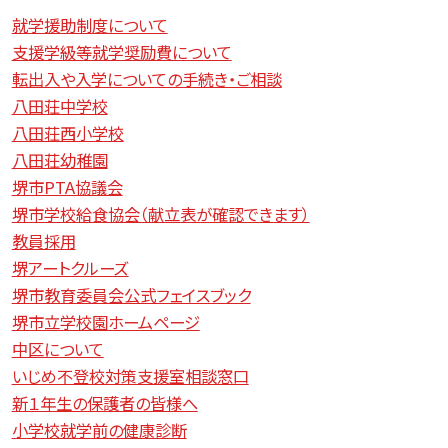
就学援助制度について
支援学級等就学奨励費について
転出入や入学についての手続き・ご相談
八田荘中学校
八田荘西小学校
八田荘幼稚園
堺市PTA協議会
堺市学校給食協会（献立表が確認できます）
教員採用
堺アートクルーズ
堺市教育委員会公式フェイスブック
堺市立学校園ホームページ
中区について
いじめ不登校対策支援室相談窓口
新１年生の保護者の皆様へ
小学校就学前の健康診断