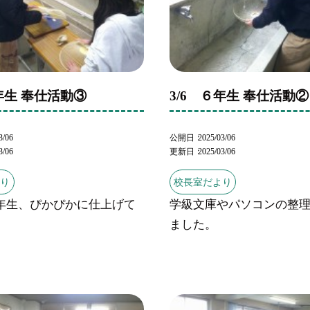
６年生 奉仕活動③
3/6 ６年生 奉仕活動②
3/06
公開日
2025/03/06
3/06
更新日
2025/03/06
より
校長室だより
年生、ぴかぴかに仕上げて
学級文庫やパソコンの整
。
ました。