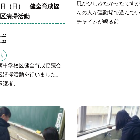
風が少し冷たかったです
２日（日） 健全育成協
んの人が運動場で遊んで
校区清掃活動
チャイムが鳴る前...
6/22
6/22
より
南中学校区健全育成協議会
区清掃活動を行いました。
護者、...