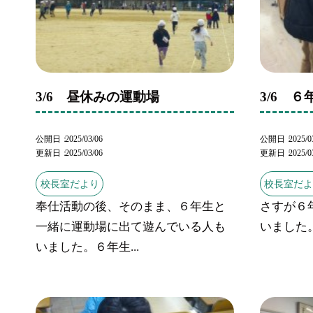
3/6 昼休みの運動場
3/6 
公開日
2025/03/06
公開日
2025/0
更新日
2025/03/06
更新日
2025/0
校長室だより
校長室だ
奉仕活動の後、そのまま、６年生と
さすが６
一緒に運動場に出て遊んでいる人も
いました
いました。６年生...