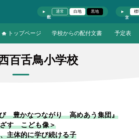
通常
白地
黒地
標
トップページ
学校からの配付文書
予定表
西百舌鳥小学校
び 豊かなつながり 高めあう集団』
ざす こども像＞
、主体的に学び続ける子