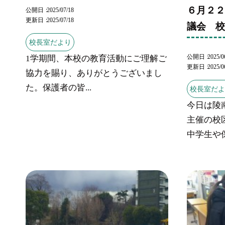
６月２
公開日
2025/07/18
更新日
2025/07/18
議会 
校長室だより
公開日
2025/0
1学期間、本校の教育活動にご理解ご
更新日
2025/0
協力を賜り、ありがとうございまし
た。保護者の皆...
校長室だ
今日は陵
主催の校
中学生や保