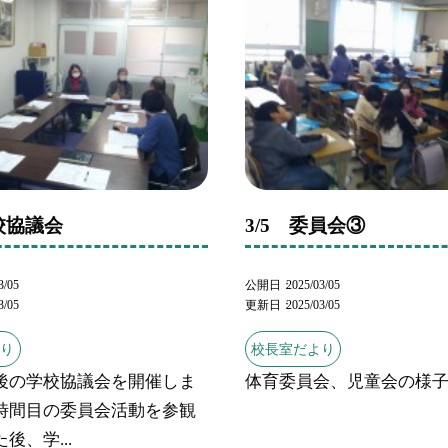
学校協議会
3/5 委員会③
3/05
公開日
2025/03/05
3/05
更新日
2025/03/05
より
校長室だより
後の学校協議会を開催しま
体育委員会、児童会の様
時間目の委員会活動を参観
後、学...