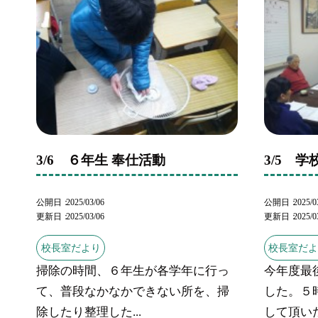
3/6 ６年生 奉仕活動
3/5 
公開日
2025/03/06
公開日
2025/0
更新日
2025/03/06
更新日
2025/0
校長室だより
校長室だ
掃除の時間、６年生が各学年に行っ
今年度最
て、普段なかなかできない所を、掃
した。５
除したり整理した...
して頂いた