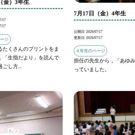
日（金）3年生
7月17日（金）4年生
7/17
7/17
公開日
2026/07/17
更新日
2026/07/17
ページ
るたくさんのプリントをま
４年生のページ
，「生指だより」を読んで
担任の先生から，「あゆ
ごし方...
っていました。