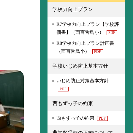
学校力向上プラン
R7学校力向上プラン【学校評
価書】（西百舌鳥小）
PDF
R8学校力向上プラン計画書
（西百舌鳥小）
PDF
学校いじめ防止基本方針
いじめ防止対策基本方針
PDF
西もずっ子の約束
西もずっ子の約束
PDF
非常変災時の下校について