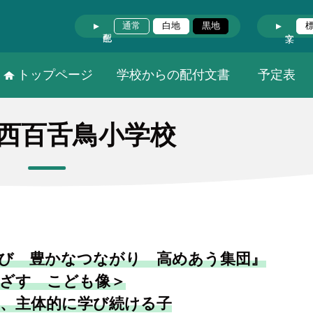
通常
白地
黒地
トップページ
学校からの配付文書
予定表
西百舌鳥小学校
び 豊かなつながり 高めあう集団』
ざす こども像＞
、主体的に学び続ける子