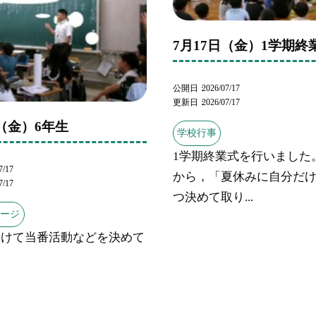
7月17日（金）1学期終
公開日
2026/07/17
更新日
2026/07/17
日（金）6年生
学校行事
1学期終業式を行いました
7/17
から，「夏休みに自分だけ
7/17
つ決めて取り...
ページ
向けて当番活動などを決めて
。