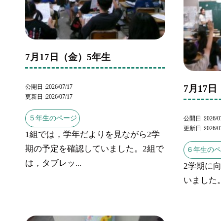
7月17日（金）5年生
公開日
2026/07/17
7月17
更新日
2026/07/17
５年生のページ
公開日
2026/0
更新日
2026/0
1組では，学年だよりを見ながら2学
期の予定を確認していました。2組で
６年生の
は，タブレッ...
2学期に
いました