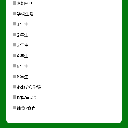
お知らせ
学校生活
１年生
２年生
３年生
４年生
５年生
６年生
あおぞら学級
保健室より
給食・食育