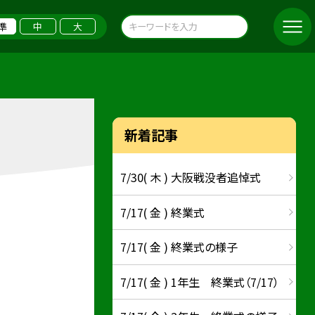
準
中
大
新着記事
7/30( 木 ) 大阪戦没者追悼式
7/17( 金 ) 終業式
7/17( 金 ) 終業式の様子
7/17( 金 ) 1年生 終業式（7/17）