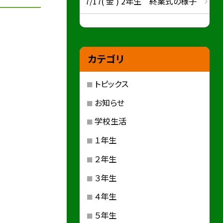
7/17( 金 ) 2年生 終業式の様子
カテゴリ
トピックス
お知らせ
学校生活
１年生
２年生
３年生
４年生
５年生