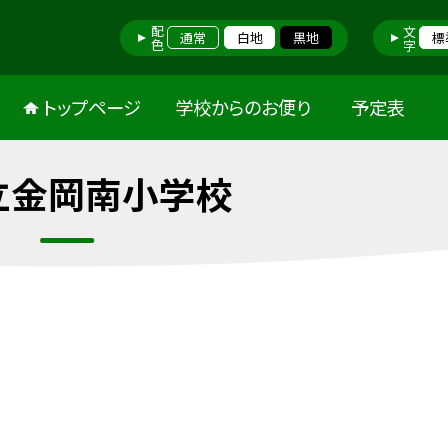
配色
文字
通常
白地
黒地
標
トップページ
学校からのお便り
予定表
立金岡南小学校