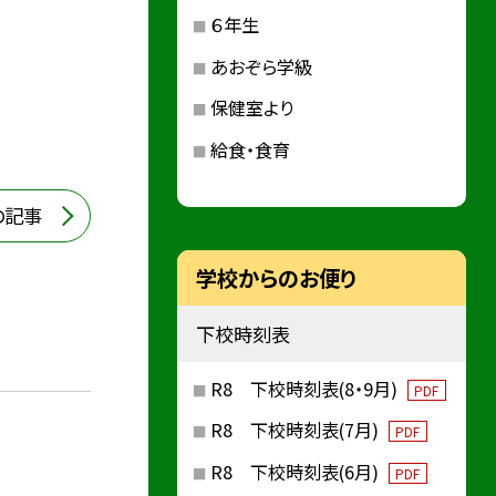
６年生
あおぞら学級
保健室より
給食・食育
の記事
学校からのお便り
下校時刻表
R8 下校時刻表(8・9月)
PDF
R8 下校時刻表(7月)
PDF
R8 下校時刻表(6月)
PDF