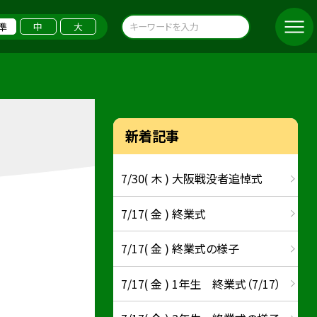
準
中
大
新着記事
7/30( 木 ) 大阪戦没者追悼式
7/17( 金 ) 終業式
7/17( 金 ) 終業式の様子
7/17( 金 ) 1年生 終業式（7/17）