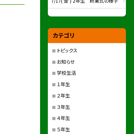
7/17( 金 ) 2年生 終業式の様子
カテゴリ
トピックス
お知らせ
学校生活
１年生
２年生
３年生
４年生
５年生