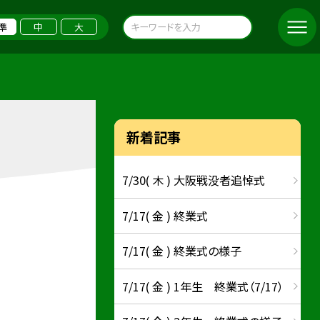
準
中
大
新着記事
7/30( 木 ) 大阪戦没者追悼式
7/17( 金 ) 終業式
7/17( 金 ) 終業式の様子
7/17( 金 ) 1年生 終業式（7/17）