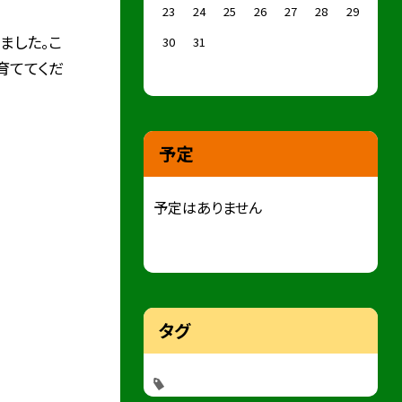
23
24
25
26
27
28
29
ました。こ
30
31
育ててくだ
予定
予定はありません
タグ