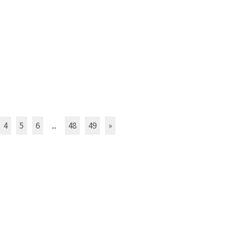
4
5
6
...
48
49
»