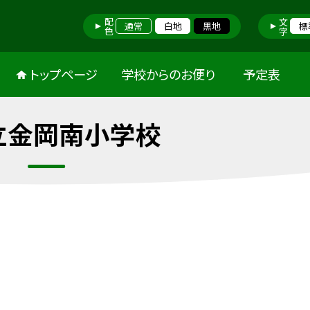
配色
文字
通常
白地
黒地
標
トップページ
学校からのお便り
予定表
立金岡南小学校