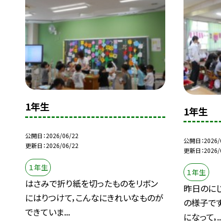
1年生
1年生
公開日
2026/06/22
公開日
2026/
更新日
2026/06/22
更新日
2026/
１年生
１年生
はさみで折り紙を切ったものをリボン
昨日のに
にはりつけて，こんなにきれいなものが
の様子で
できていま...
になって，..