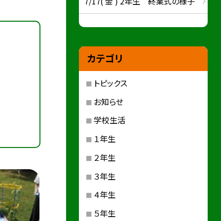
7/17( 金 ) 2年生 終業式の様子
カテゴリ
トピックス
お知らせ
学校生活
１年生
２年生
３年生
４年生
５年生