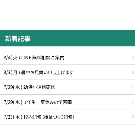
新着記事
8/4( 火 ) LINE 無料相談 ご案内
8/3( 月 ) 暑中お見舞い申し上げます
7/29( 水 ) 幼保小連携研修
7/29( 水 ) １年生 夏休みの学習園
7/23( 木 ) 校内研修（授業づくり研修）