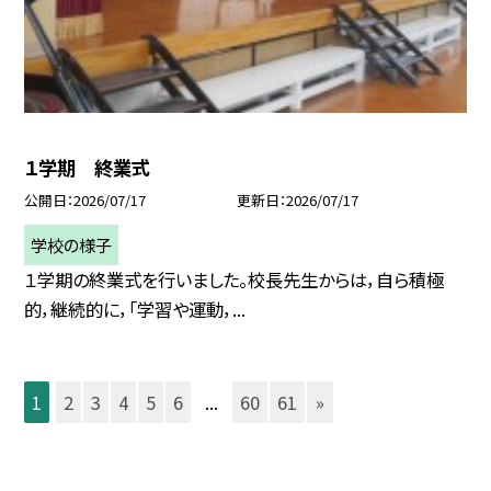
１学期 終業式
公開日
2026/07/17
更新日
2026/07/17
学校の様子
１学期の終業式を行いました。校長先生からは，自ら積極
的，継続的に，「学習や運動，...
1
2
3
4
5
6
...
60
61
»