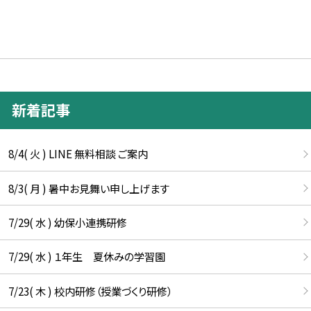
新着記事
8/4( 火 ) LINE 無料相談 ご案内
8/3( 月 ) 暑中お見舞い申し上げます
7/29( 水 ) 幼保小連携研修
7/29( 水 ) １年生 夏休みの学習園
7/23( 木 ) 校内研修（授業づくり研修）