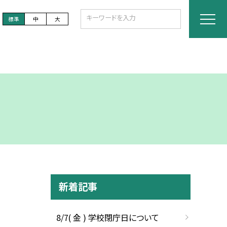
標準
中
大
新着記事
8/7( 金 ) 学校閉庁日について