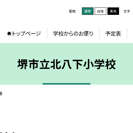
配色
通常
白地
黒地
文字
トップページ
学校からのお便り
予定表
堺市立北八下小学校
細