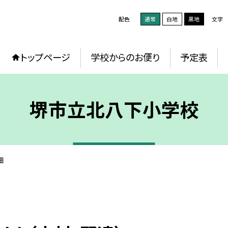
配色
通常
白地
黒地
文字
トップページ
学校からのお便り
予定表
堺市立北八下小学校
細