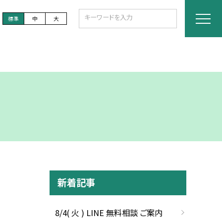
標準
中
大
新着記事
8/4( 火 ) LINE 無料相談 ご案内