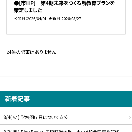
●[市HP] 第4期未来をつくる堺教育プランを
策定しました
公開日
2026/04/01
更新日
2026/03/27
対象の記事はありません
新着記事
8/4( 火 ) 学校閉庁日について☆彡
8/3( 月 ) Play Back～五箇荘学校群 小中４校合同夏季研修