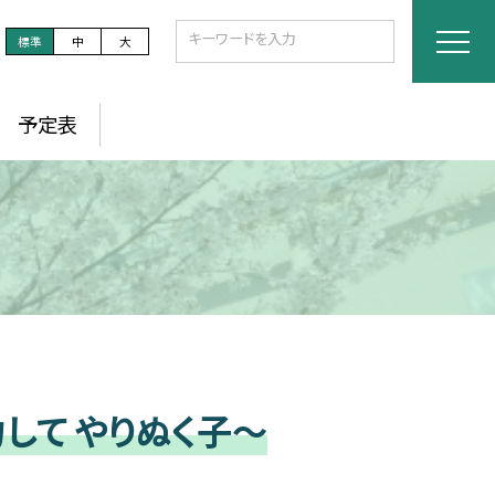
標準
中
大
予定表
力して やりぬく子～