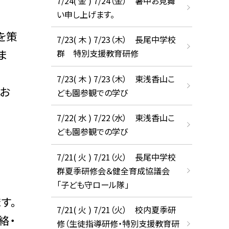
7/24( 金 ) 7/24（金） 暑中お見舞
い申し上げます。
を策
7/23( 木 ) 7/23（木） 長尾中学校
ま
群 特別支援教育研修
7/23( 木 ) 7/23（木） 東浅香山こ
お
ども園参観での学び
7/22( 水 ) 7/22（水） 東浅香山こ
ども園参観での学び
7/21( 火 ) 7/21（火） 長尾中学校
群夏季研修会＆健全育成協議会
「子ども守ロール隊」
す。
7/21( 火 ) 7/21（火） 校内夏季研
絡・
修（生徒指導研修・特別支援教育研