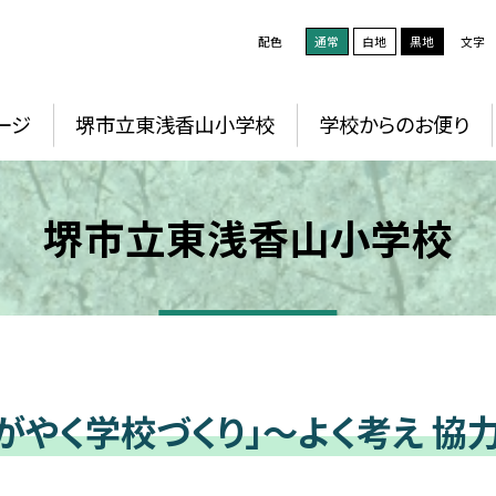
配色
通常
白地
黒地
文字
ージ
堺市立東浅香山小学校
学校からのお便り
堺市立東浅香山小学校
がやく学校づくり」～よく考え 協