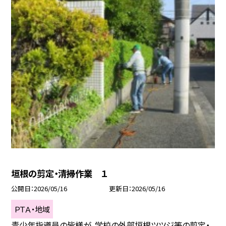
垣根の剪定・清掃作業 １
公開日
2026/05/16
更新日
2026/05/16
ＰＴＡ・地域
青少年指導員の皆様が、学校の外部垣根ツツジ等の剪定・