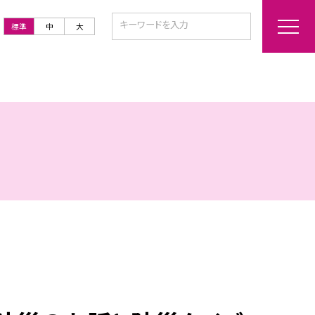
標準
中
大