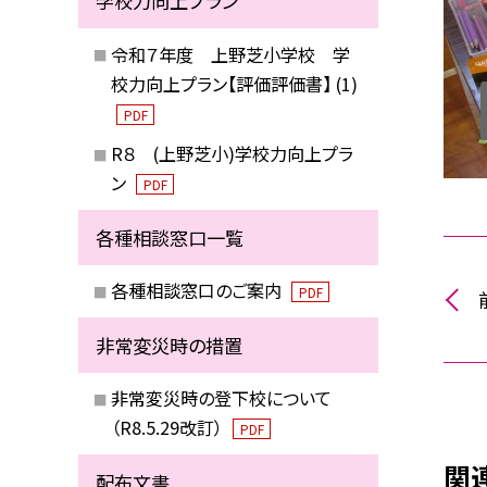
学校力向上プラン
令和７年度 上野芝小学校 学
校力向上プラン【評価評価書】 (1)
PDF
R８ (上野芝小)学校力向上プラ
ン
PDF
各種相談窓口一覧
各種相談窓口のご案内
PDF
非常変災時の措置
非常変災時の登下校について
（R8.5.29改訂）
PDF
関
配布文書