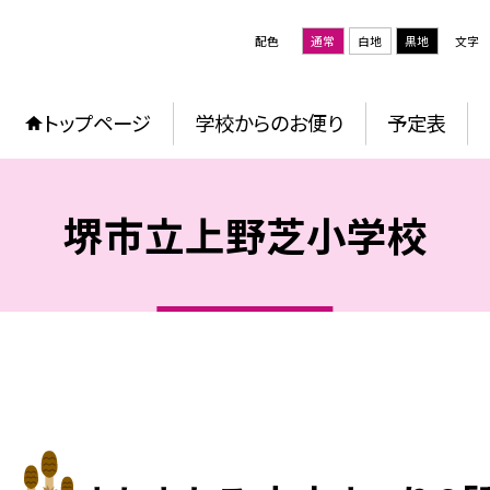
配色
通常
白地
黒地
文字
トップページ
学校からのお便り
予定表
堺市立上野芝小学校