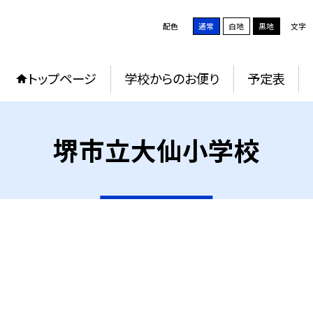
配色
通常
白地
黒地
文字
トップページ
学校からのお便り
予定表
堺市立大仙小学校