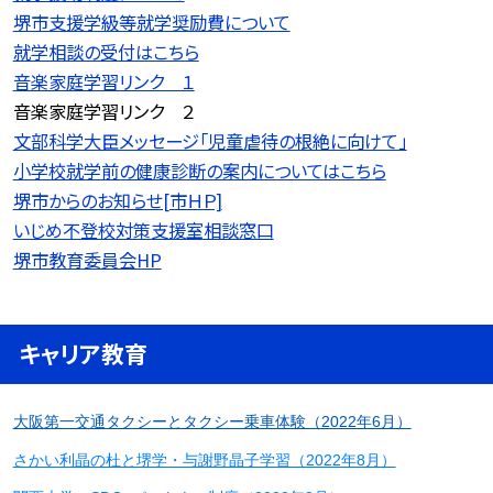
堺市支援学級等就学奨励費について
就学相談の受付はこちら
音楽家庭学習リンク １
音楽家庭学習リンク ２
文部科学大臣メッセージ「児童虐待の根絶に向けて」
小学校就学前の健康診断の案内についてはこちら
堺市からのお知らせ[市ＨＰ]
いじめ不登校対策支援室相談窓口
堺市教育委員会HP
キャリア教育
大阪第一交通タクシーとタクシー乗車体験（2022年6月）
さかい利晶の杜と堺学・与謝野晶子学習（2022年8月）