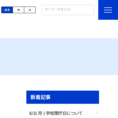
標準
中
大
新着記事
8/3( 月 ) 学校閉庁日について