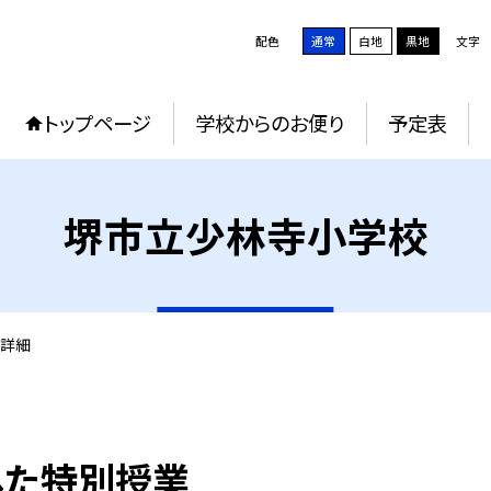
配色
通常
白地
黒地
文字
トップページ
学校からのお便り
予定表
堺市立少林寺小学校
詳細
した特別授業