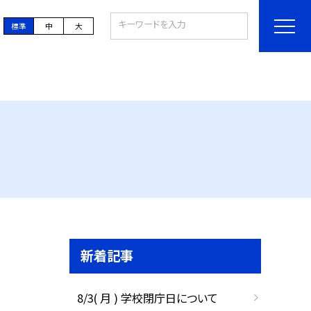
標準
中
大
新着記事
8/3( 月 ) 学校閉庁日について