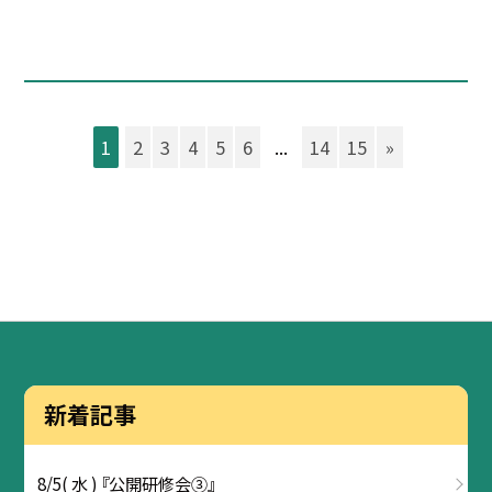
1
2
3
4
5
6
...
14
15
»
新着記事
8/5( 水 ) 『公開研修会③』