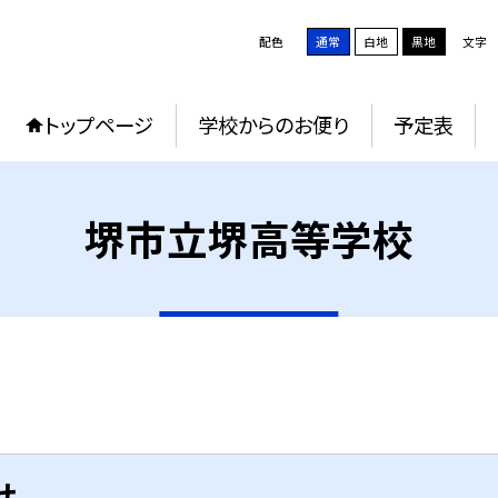
配色
通常
白地
黒地
文字
トップページ
学校からのお便り
予定表
堺市立堺高等学校
せ