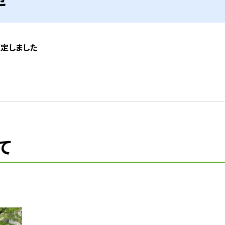
策定しました
て