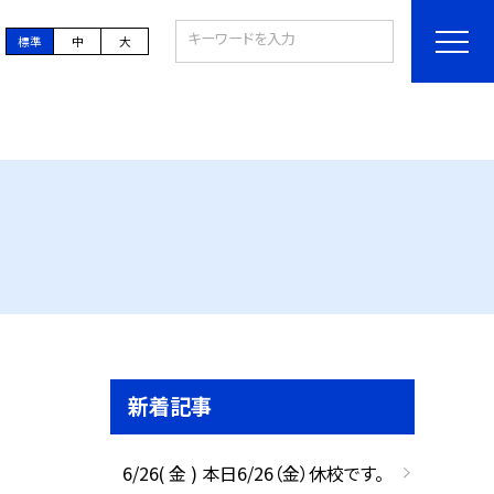
標準
中
大
新着記事
6/26( 金 ) 本日6/26（金）休校です。