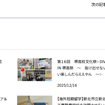
次の記
究
第１６回 堺高校文化祭✨DIVE
IN 堺高祭 ～ 抜け出せな
い楽しんだらええやん ～✨
2025/12/16
ェア＆
【海外短期留学】新北市立新
工業職業学校を訪問させてい