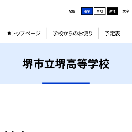
配色
通常
白地
黒地
文字
トップページ
学校からのお便り
予定表
堺市立堺高等学校