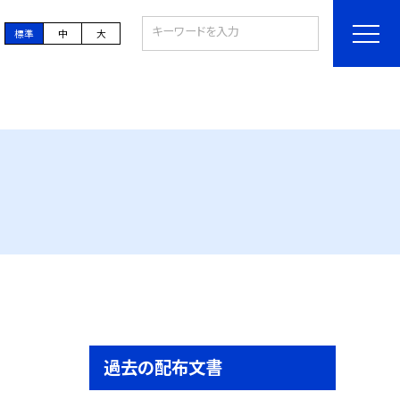
標準
中
大
過去の配布文書