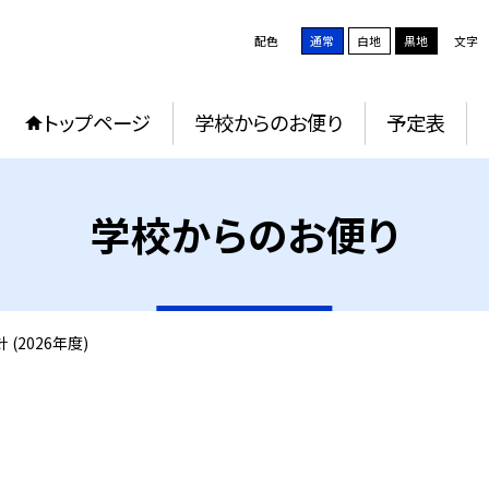
配色
通常
白地
黒地
文字
トップページ
学校からのお便り
予定表
学校からのお便り
(2026年度)