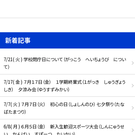
新着記事
7/21( 火 ) 学校閉庁日について（がっこう へいちょうび につい
て）
7/17( 金 ) ７月１７日（金） １学期終業式（１がっき しゅうぎょう
しき） 夕涼み会（ゆうすずみかい）
7/7( 火 ) ７月７日（火） 初心の日（しょしんのひ） 七夕祭り（たな
ばたまつり）
6/8( 月 ) ６月５日（金） 新入生歓迎スポーツ大会（しんにゅうせ
い かんげい すぽーつ たいかい）