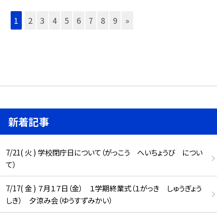
1
2
3
4
5
6
7
8
9
»
新着記事
7/21( 火 ) 学校閉庁日について（がっこう へいちょうび につい
て）
7/17( 金 ) ７月１７日（金） １学期終業式（１がっき しゅうぎょう
しき） 夕涼み会（ゆうすずみかい）