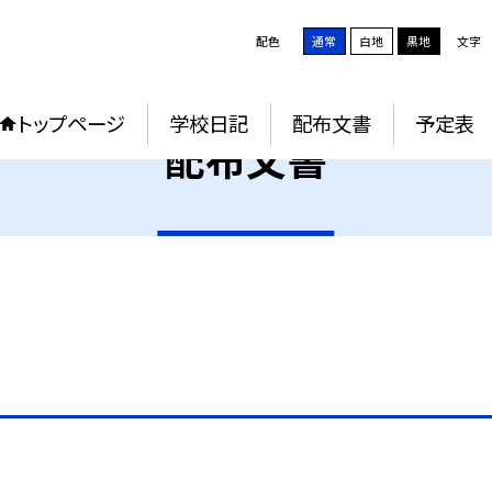
配色
通常
白地
黒地
文字
トップページ
学校日記
配布文書
予定表
配布文書