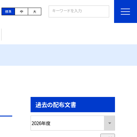
標準
中
大
過去の配布文書