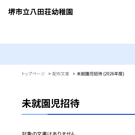
堺市立八田荘幼稚園
トップページ
>
配布文書
>
未就園児招待 (2026年度)
未就園児招待
対象の文書はありません