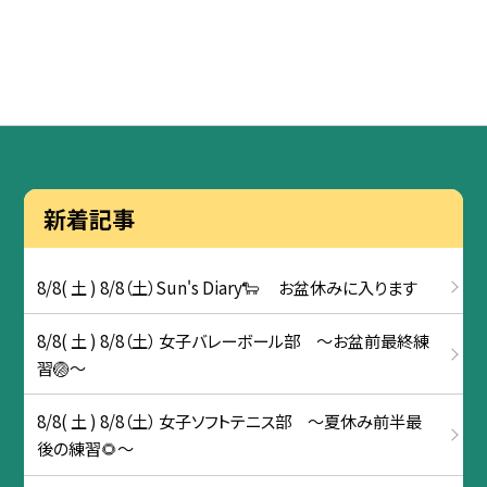
新着記事
8/8( 土 ) 8/8（土）Sun's Diary🐑 お盆休みに入ります
8/8( 土 ) 8/8（土） 女子バレーボール部 ～お盆前最終練
習🏐～
8/8( 土 ) 8/8（土） 女子ソフトテニス部 ～夏休み前半最
後の練習🌻～