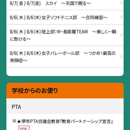
8/7( 金 ) 8/7(金) スカイ ～天国で眠る～
8/6( 木 ) 8/6（木）女子ソフトテニス部 〜合同練習～
8/6( 木 ) 8/6（木）陸上部：中・長距離TEAM ～美しく一瞬
に懸ける～
8/6( 木 ) 8/6（木）女子バレーボール部 ～つかめ！最高の
笑顔🏐～
学校からのお便り
PTA
★堺市PTA協議会教育『教育パートナーシップ宣言』
PDF