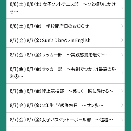
8/8( 土 ) 8/8（土） 女子ソフトテニス部 ～ひと振りにかけ
る～
8/8( 土 ) 8/7（金） 学校閉庁日のお知らせ
8/7( 金 ) 8/7（金）Sun's Diary🐑 in English
8/7( 金 ) 8/7（金）サッカー部 ～実践感覚を磨く！～
8/7( 金 ) 8/7（金）サッカー部 ～共創でつかむ！最高の勝
利⚽～
8/7( 金 ) 8/7（金）陸上競技部 ～美しく一瞬に懸ける～
8/7( 金 ) 8/7（金）２年生：学級登校日 ～サン歩～
8/7( 金 ) 8/7（金）女子バスケット―ボール部 〜超越〜