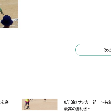
次
覚を磨
8/7（金）サッカー部 ～共
最高の勝利⚽～