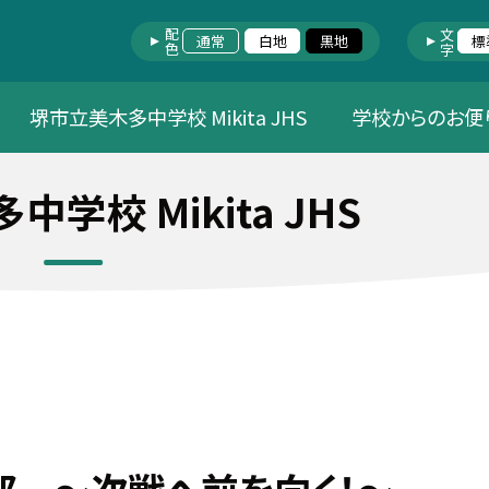
配色
文字
通常
白地
黒地
標
堺市立美木多中学校 Mikita JHS
学校からのお便
学校 Mikita JHS