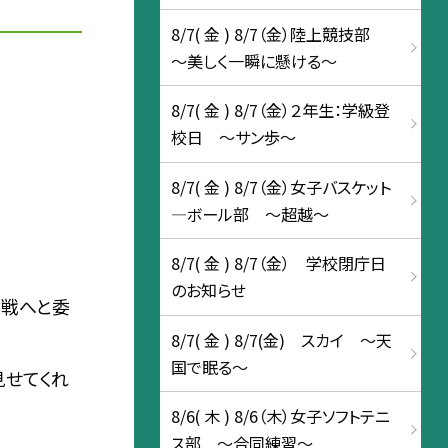
8/7( 金 ) 8/7（金）陸上競技部
～美しく一瞬に懸ける～
8/7( 金 ) 8/7（金）２年生：学級登
校日 ～サン歩～
8/7( 金 ) 8/7（金）女子バスケット
―ボール部 〜超越〜
8/7( 金 ) 8/7（金） 学校閉庁日
のお知らせ
Ｋ戦へと委
8/7( 金 ) 8/7(金) スカイ ～天
国で眠る～
見せてくれ
8/6( 木 ) 8/6（木）女子ソフトテニ
ス部 〜合同練習～