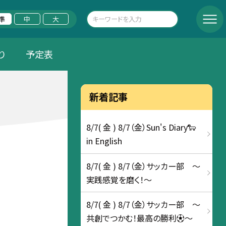
準
中
大
り
予定表
新着記事
8/7( 金 ) 8/7（金）Sun's Diary🐑
in English
8/7( 金 ) 8/7（金）サッカー部 ～
実践感覚を磨く！～
8/7( 金 ) 8/7（金）サッカー部 ～
共創でつかむ！最高の勝利⚽～