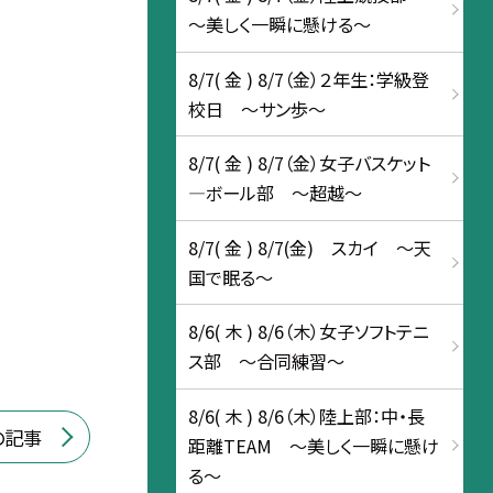
～美しく一瞬に懸ける～
8/7( 金 ) 8/7（金）２年生：学級登
校日 ～サン歩～
8/7( 金 ) 8/7（金）女子バスケット
―ボール部 〜超越〜
8/7( 金 ) 8/7(金) スカイ ～天
国で眠る～
8/6( 木 ) 8/6（木）女子ソフトテニ
ス部 〜合同練習～
8/6( 木 ) 8/6（木）陸上部：中・長
の記事
距離TEAM ～美しく一瞬に懸け
る～