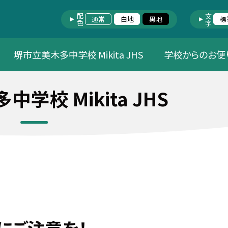
配色
文字
通常
白地
黒地
標
堺市立美木多中学校 Mikita JHS
学校からのお便
学校 Mikita JHS