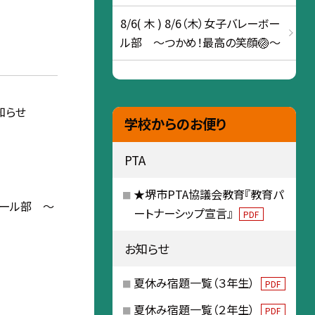
8/6( 木 ) 8/6（木）女子バレーボー
ル部 ～つかめ！最高の笑顔🏐～
知らせ
学校からのお便り
PTA
★堺市PTA協議会教育『教育パ
ボール部 〜
ートナーシップ宣言』
PDF
お知らせ
夏休み宿題一覧（３年生）
PDF
夏休み宿題一覧（２年生）
PDF