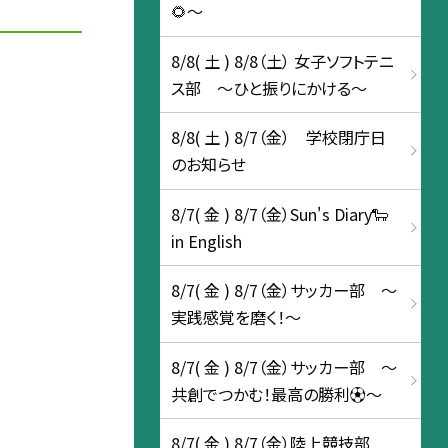
🌻～
8/8( 土 ) 8/8（土） 女子ソフトテニ
ス部 ～ひと振りにかける～
8/8( 土 ) 8/7（金） 学校閉庁日
のお知らせ
8/7( 金 ) 8/7（金）Sun's Diary🐑
in English
8/7( 金 ) 8/7（金）サッカー部 ～
実践感覚を磨く！～
8/7( 金 ) 8/7（金）サッカー部 ～
共創でつかむ！最高の勝利⚽～
8/7( 金 ) 8/7（金）陸上競技部