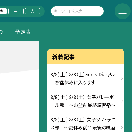
準
中
大
り
予定表
新着記事
8/8( 土 ) 8/8（土）Sun's Diary🐑
お盆休みに入ります
8/8( 土 ) 8/8（土） 女子バレーボ
ール部 ～お盆前最終練習🏐～
8/8( 土 ) 8/8（土） 女子ソフトテニ
ス部 ～夏休み前半最後の練習