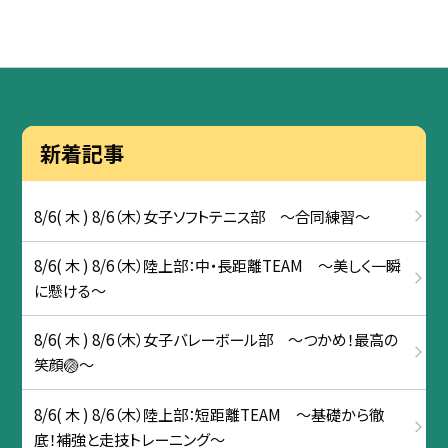
新着記事
8/6( 木 ) 8/6（木）女子ソフトテニス部 〜合同練習～
8/6( 木 ) 8/6（木）陸上部：中・長距離TEAM ～美しく一瞬
に懸ける～
8/6( 木 ) 8/6（木）女子バレーボール部 ～つかめ！最高の
笑顔🏐～
8/6( 木 ) 8/6（木）陸上部：短距離TEAM ～基礎から徹
底！補強と走技トレーニング～