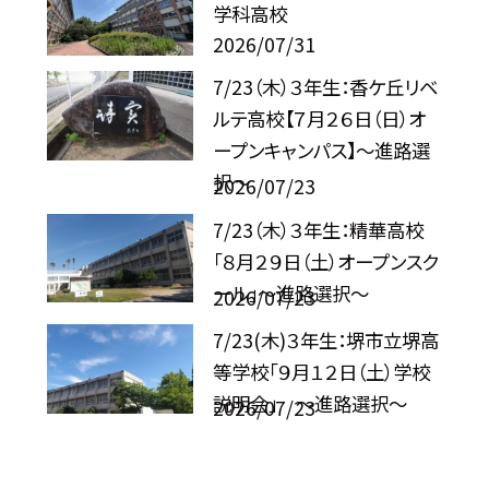
学科高校
2026/07/31
7/23（木）３年生：香ケ丘リベ
ルテ高校【７月２６日（日）オ
ープンキャンパス】～進路選
択～
2026/07/23
7/23（木）３年生：精華高校
「８月２９日（土）オープンスク
ール」〜進路選択〜
2026/07/23
7/23(木)３年生：堺市立堺高
等学校「９月１２日（土）学校
説明会」 〜進路選択〜
2026/07/23