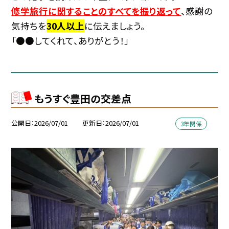
修学旅行に関することのすべてを振り返って
、感謝の
気持ちを
3
0人
以上
に伝えましょう。
「●●してくれて、ありがとう！」
もうすぐ豊田の交差点
公開日
2026/07/01
更新日
2026/07/01
3年関係