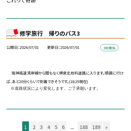
これって奇跡
修学旅行 帰りのバス3
公開日
2026/07/01
更新日
2026/07/01
3年関係
阪神高速湾岸線から間もなく堺泉北有料道路に入ります。順調に行け
ば、あと20分くらいで到着できそうです。(18:25現在)
※道路状況により変化します。ご了承願います。
1
2
3
4
5
6
...
188
189
»