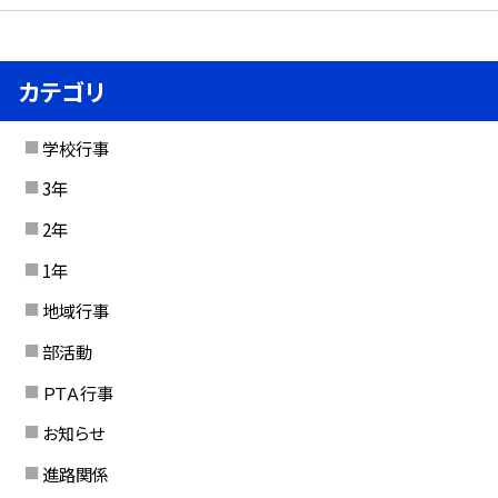
カテゴリ
学校行事
3年
2年
1年
地域行事
部活動
ＰＴＡ行事
お知らせ
進路関係