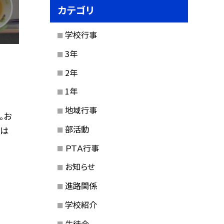
カテゴリ
学校行事
3年
2年
1年
地域行事
。お
部活動
には
ＰＴＡ行事
お知らせ
進路関係
学校紹介
生徒会