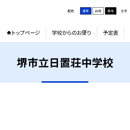
配色
通常
白地
黒地
文字
トップページ
学校からのお便り
予定表
堺市立日置荘中学校