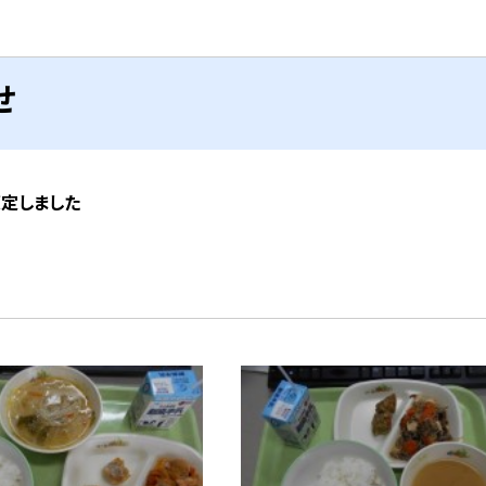
せ
策定しました