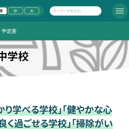
準
中
大
予定表
中学校
かり学べる学校」「健やかな心
良く過ごせる学校」「掃除がい