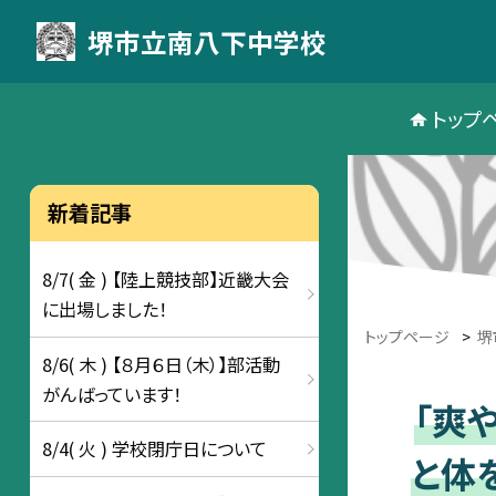
堺市立南八下中学校
トップ
新着記事
8/7( 金 ) 【陸上競技部】近畿大会
に出場しました！
トップページ
>
堺
8/6( 木 ) 【８月６日（木）】部活動
がんばっています！
「爽
8/4( 火 ) 学校閉庁日について
と体