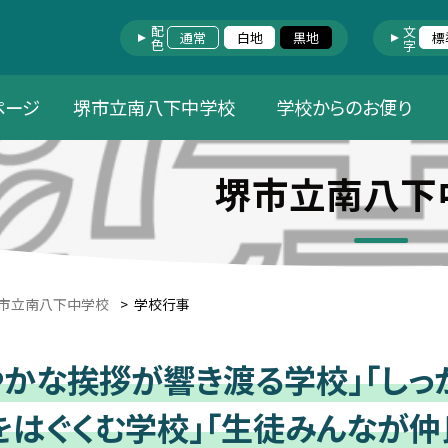
配色
文字
通常
白地
黒地
標
ページ
堺市立南八下中学校
学校からのお便り
堺市立南八下
市立南八下中学校
>
学校行事
やかな挨拶が響き渡る学校」「しっ
をはぐくむ学校」「生徒みんなが仲