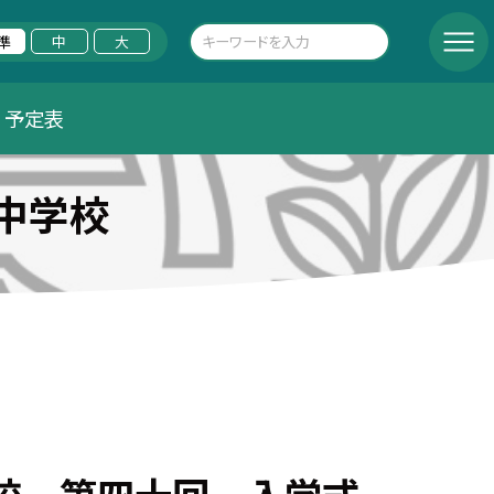
準
中
大
予定表
中学校