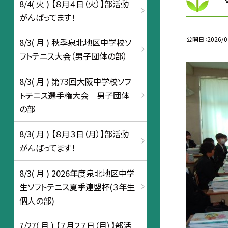
8/4( 火 ) 【８月４日（火）】部活動
がんばってます！
公開日
2026/0
8/3( 月 ) 秋季泉北地区中学校ソ
フトテニス大会（男子団体の部）
8/3( 月 ) 第73回大阪中学校ソフ
トテニス選手権大会 男子団体
の部
8/3( 月 ) 【８月３日（月）】部活動
がんばってます！
8/3( 月 ) 2026年度泉北地区中学
生ソフトテニス夏季連盟杯(３年生
個人の部)
7/27( 月 ) 【７月２７日（月）】部活