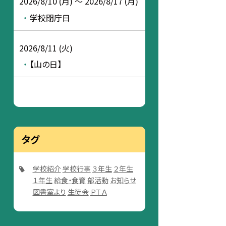
2026/8/10 (月) ～ 2026/8/17 (月)
学校閉庁日
2026/8/11 (火)
【山の日】
タグ
学校紹介
学校行事
３年生
２年生
１年生
給食・食育
部活動
お知らせ
図書室より
生徒会
ＰＴＡ