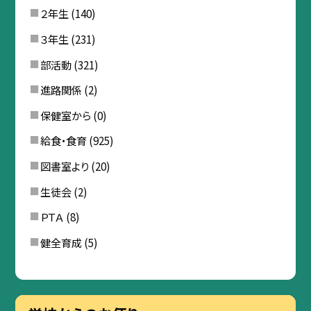
２年生
(140)
３年生
(231)
部活動
(321)
進路関係
(2)
保健室から
(0)
給食・食育
(925)
図書室より
(20)
生徒会
(2)
ＰＴＡ
(8)
健全育成
(5)