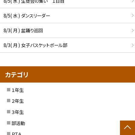
8/5( 水 ) 生徒会の集い １日目
8/5( 水 ) ダンスリーダー
8/3( 月 ) 盆踊り巡回
8/3( 月 ) 女子バスケットボール部
カテゴリ
１年生
２年生
３年生
部活動
ＰＴＡ