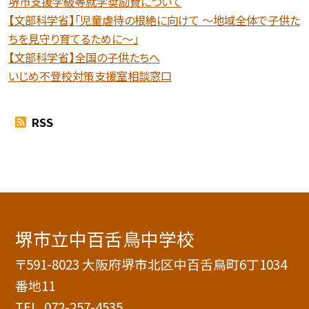
堺市支援学級等就学奨励費について
【文部科学省】「児童虐待の根絶に向けて 〜地域全体で子供た
ちを見守り育てるために〜」
【文部科学省】全国の子供たちへ
いじめ不登校対策支援室相談窓口
RSS
堺市立中百舌鳥中学校
〒591-8023 大阪府堺市北区中百舌鳥町6丁1034
番地11
TEL.
072-257-4535