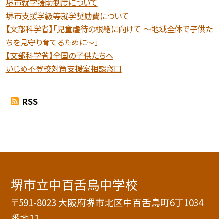
堺市就学援助制度について
堺市支援学級等就学奨励費について
【文部科学省】「児童虐待の根絶に向けて 〜地域全体で子供た
ちを見守り育てるために〜」
【文部科学省】全国の子供たちへ
いじめ不登校対策支援室相談窓口
RSS
堺市立中百舌鳥中学校
〒591-8023 大阪府堺市北区中百舌鳥町6丁1034
番地11