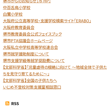
堺市からのお知らせ［市 HP］
中百舌鳥小学校
白鷺小学校
大阪府公立高等学校・支援学校検索サイト「ERABO」
大阪府教育委員会
堺市教育委員会公式フェイスブック
堺市PTA協議会ホームページ
大阪私立中学校高等学校連合会
堺市就学援助制度について
堺市支援学級等就学奨励費について
【文部科学省】「児童虐待の根絶に向けて 〜地域全体で子供た
ちを見守り育てるために〜」
【文部科学省】全国の子供たちへ
いじめ不登校対策支援室相談窓口
RSS