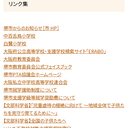
リンク集
堺市からのお知らせ［市 HP］
中百舌鳥小学校
白鷺小学校
大阪府公立高等学校・支援学校検索サイト「ERABO」
大阪府教育委員会
堺市教育委員会公式フェイスブック
堺市PTA協議会ホームページ
大阪私立中学校高等学校連合会
堺市就学援助制度について
堺市支援学級等就学奨励費について
【文部科学省】「児童虐待の根絶に向けて 〜地域全体で子供た
ちを見守り育てるために〜」
【文部科学省】全国の子供たちへ