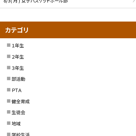
8/3( 月 ) 女子バスケットボール部
カテゴリ
１年生
２年生
３年生
部活動
ＰＴＡ
健全育成
生徒会
地域
学校生活