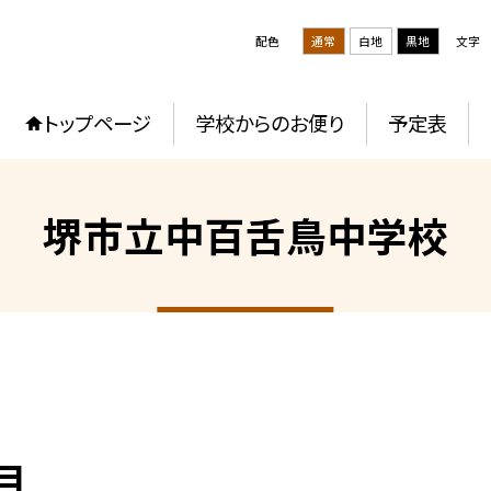
配色
通常
白地
黒地
文字
トップページ
学校からのお便り
予定表
堺市立中百舌鳥中学校
目