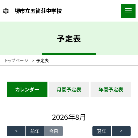
堺市立五箇荘中学校
予定表
トップページ
>
予定表
カレンダー
月間予定表
年間予定表
2026年8月
前年
今日
翌年