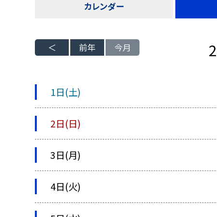
カレンダー
前年
今月
1日(土)
2日(日)
3日(月)
4日(火)