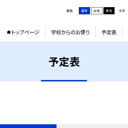
配色
通常
白地
黒地
文字
トップページ
学校からのお便り
予定表
予定表