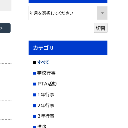
切替
カテゴリ
すべて
学校行事
ＰＴＡ活動
１年行事
２年行事
３年行事
進路